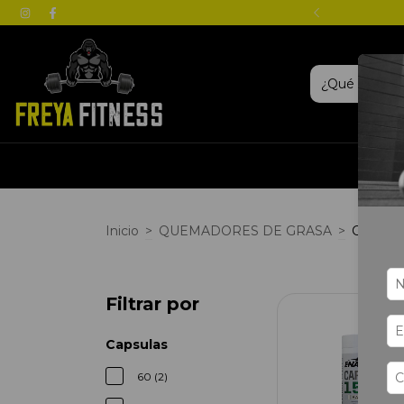
· Retiro gratis en nuestro local
Inicio
>
QUEMADORES DE GRASA
>
CARNIT
Filtrar por
Capsulas
60 (2)