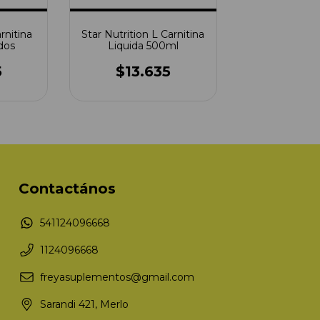
rnitina
Star Nutrition L Carnitina
dos
Liquida 500ml
5
$13.635
Contactános
541124096668
1124096668
freyasuplementos@gmail.com
Sarandi 421, Merlo