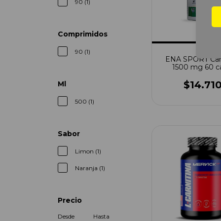
90 (1)
Comprimidos
90 (1)
ENA SPORT Carn
1500 mg 60 c
$14.71
Ml
500 (1)
Sabor
Limon (1)
Naranja (1)
Precio
Desde
Hasta