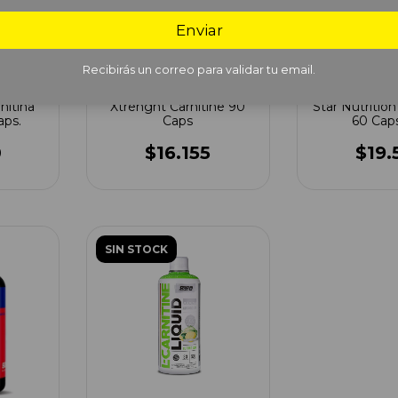
Enviar
Recibirás un correo para validar tu email.
itina
Xtrenght Carnitine 90
Star Nutrition
aps.
Caps
60 Cap
0
$16.155
$19.
SIN STOCK