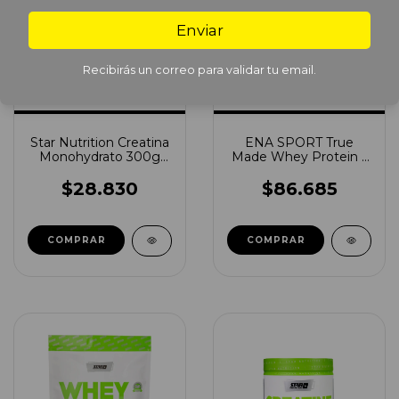
Enviar
Recibirás un correo para validar tu email.
Star Nutrition Creatina
ENA SPORT True
Monohydrato 300g
Made Whey Protein 1
Doypack
kg
$28.830
$86.685
COMPRAR
COMPRAR