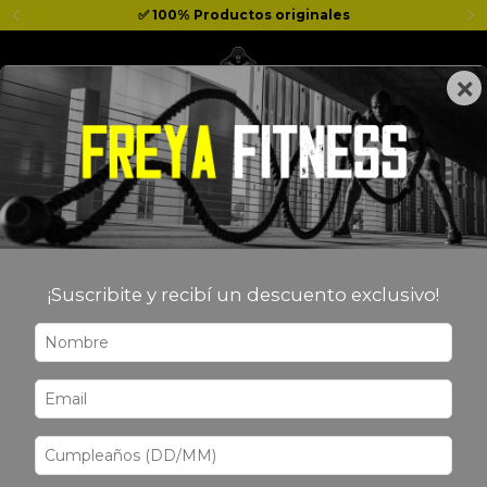
✅ 100% Productos originales
×
0
Inicio
>
MARCAS
MARCAS
¡Suscribite y recibí un descuento exclusivo!
Filtrar