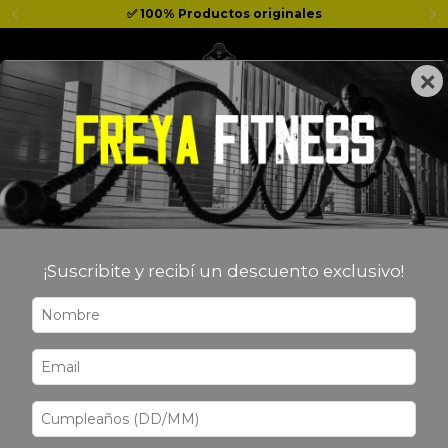
✅ 100% Productos originales
×
0
Inicio
>
MARCAS
>
ENA SPORT
ENA SPORT
¡Suscribite y recibí un descuento exclusivo!
Filtrar