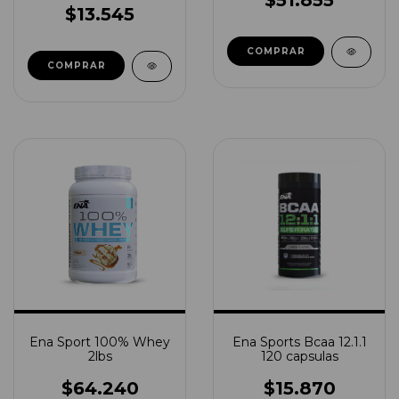
$51.855
$13.545
COMPRAR
Ena Sport 100% Whey
Ena Sports Bcaa 12.1.1
2lbs
120 capsulas
$64.240
$15.870