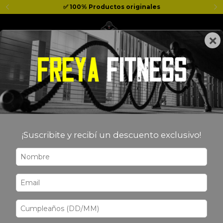
✅ 100% Productos originales
×
0
Inicio
>
MARCAS
>
STAR NUTRITION
STAR NUTRITION
¡Suscribite y recibí un descuento exclusivo!
Filtrar